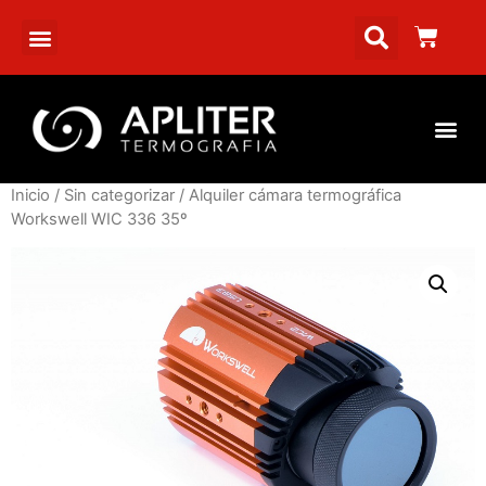
Inicio
/
Sin categorizar
/ Alquiler cámara termográfica
Workswell WIC 336 35º