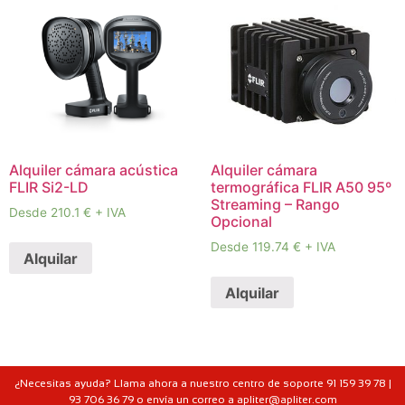
Alquiler cámara acústica
Alquiler cámara
FLIR Si2-LD
termográfica FLIR A50 95º
Streaming – Rango
Desde 210.1 € + IVA
Opcional
Desde 119.74 € + IVA
Alquilar
Alquilar
¿Necesitas ayuda? Llama ahora a nuestro centro de soporte 91 159 39 78 |
93 706 36 79 o envía un correo a apliter@apliter.com