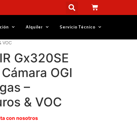
ción
Alquiler
Servicio Técnico
 & VOC
LIR Gx320SE
 Cámara OGI
gas –
uros & VOC
cta con nosotros