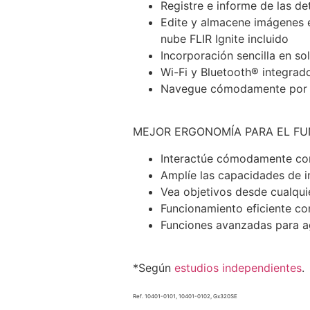
Registre e informe de las de
Edite y almacene imágenes en
nube FLIR Ignite incluido
Incorporación sencilla en so
Wi-Fi y Bluetooth® integrad
Navegue cómodamente por gr
MEJOR ERGONOMÍA PARA EL F
Interactúe cómodamente co
Amplíe las capacidades de i
Vea objetivos desde cualquie
Funcionamiento eficiente con
Funciones avanzadas para ag
*Según
estudios independientes
.
Ref. 10401-0101, 10401-0102, Gx320SE