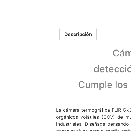
Descripción
Cám
detecció
Cumple los 
La cámara termográfica FLIR Gx3
orgánicos volátiles (COV) de m
industriales. Diseñada pensando 
gases nocivos para el medio amb