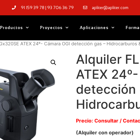
91 159 39 78 | 93 706 36 79
apliter@apliter.com
Productos
Proyectos
Aplicaciones
Forma
R Gx320SE ATEX 24º- Cámara OGI detección gas – Hidrocarburos
Alquiler F
ATEX 24º-
detección 
Hidrocarb
Precio: Consultar / Conta
(Alquiler con operador)