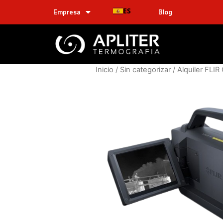
ES
Empresa
Blog
Inicio
/
Sin categorizar
/ Alquiler FLI